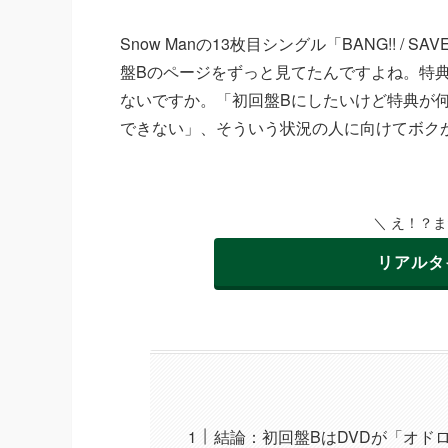
Snow Manの13枚目シングル「BANG!! / 
盤Bのページをずっと見てたんですよね。特
ないですか。「初回盤Bにしたいけど特典が
できない」、そういう状況の人に向けてボク
＼ え！？
リアルタ
結論：初回盤BはDVDが「オド