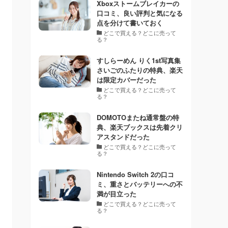
Xboxストームブレイカーの
口コミ、良い評判と気になる
点を分けて書いておく
どこで買える？どこに売って
る？
すしらーめん りく1st写真集
さいごのふたりの特典、楽天
は限定カバーだった
どこで買える？どこに売って
る？
DOMOTOまたね通常盤の特
典、楽天ブックスは先着クリ
アスタンドだった
どこで買える？どこに売って
る？
Nintendo Switch 2の口コ
ミ、重さとバッテリーへの不
満が目立った
どこで買える？どこに売って
る？