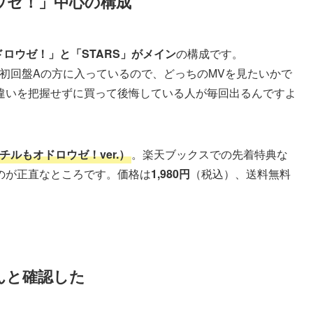
ウゼ！」中心の構成
ドロウゼ！」と「STARS」がメイン
の構成です。
」のMVは初回盤Aの方に入っているので、どっちのMVを見たいかで
違いを把握せずに買って後悔している人が毎回出るんですよ
ルもオドロウゼ！ver.）
。楽天ブックスでの先着特典な
のが正直なところです。価格は
1,980円
（税込）、送料無料
んと確認した