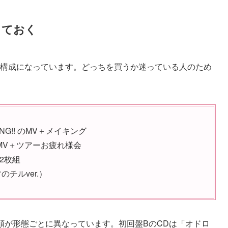
しておく
別構成になっています。どっちを買うか迷っている人のため
ANG!! のMV＋メイキング
のMV＋ツアーお疲れ様会
2枚組
チルver.）
順が形態ごとに異なっています。初回盤BのCDは「オドロ