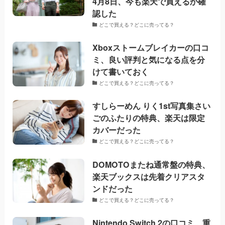
4月8日、今も楽天で買えるか確
認した
どこで買える？どこに売ってる？
Xboxストームブレイカーの口コ
ミ、良い評判と気になる点を分
けて書いておく
どこで買える？どこに売ってる？
すしらーめん りく1st写真集さい
ごのふたりの特典、楽天は限定
カバーだった
どこで買える？どこに売ってる？
DOMOTOまたね通常盤の特典、
楽天ブックスは先着クリアスタ
ンドだった
どこで買える？どこに売ってる？
Nintendo Switch 2の口コミ、重