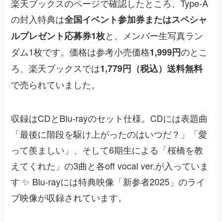
楽天ブックスのページで確認したところ、Type-A
の封入特典は
全国イベント参加券またはスペシャ
と、メンバー生写真ラン
ルプレゼント応募券1枚
ダム1枚です。価格は参考小売価格
のとこ
1,999円
ろ、楽天ブックスでは
1,779円（税込）送料無料
で売られていました。
収録はCDとBlu-rayのセット仕様。CDには表題曲
「最後に階段を駆け上がったのはいつだ？」「愛
って羨ましい」、そして6期生による「桜橋を教
えてくれた」の3曲と各off vocal ver.が入っていま
す ✨ Blu-rayには特典映像「新参者2025」のライ
ブ映像が収録されています。