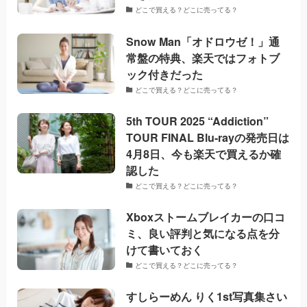
どこで買える？どこに売ってる？
Snow Man「オドロウゼ！」通
常盤の特典、楽天ではフォトブ
ック付きだった
どこで買える？どこに売ってる？
5th TOUR 2025 “Addiction”
TOUR FINAL Blu-rayの発売日は
4月8日、今も楽天で買えるか確
認した
どこで買える？どこに売ってる？
Xboxストームブレイカーの口コ
ミ、良い評判と気になる点を分
けて書いておく
どこで買える？どこに売ってる？
すしらーめん りく1st写真集さい