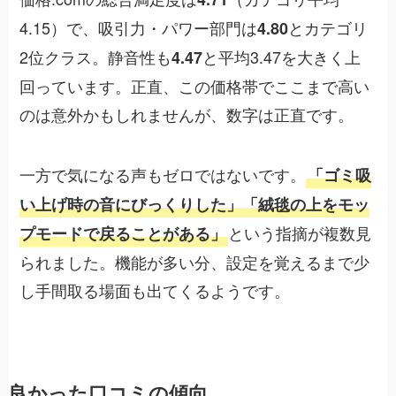
4.15）で、吸引力・パワー部門は
とカテゴリ
4.80
2位クラス。静音性も
と平均3.47を大きく上
4.47
回っています。正直、この価格帯でここまで高い
のは意外かもしれませんが、数字は正直です。
一方で気になる声もゼロではないです。
「ゴミ吸
い上げ時の音にびっくりした」「絨毯の上をモッ
という指摘が複数見
プモードで戻ることがある」
られました。機能が多い分、設定を覚えるまで少
し手間取る場面も出てくるようです。
良かった口コミの傾向