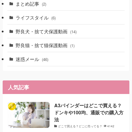
まとめ記事
(2)
ライフスタイル
(6)
野良犬・捨て犬保護動画
(14)
野良猫・捨て猫保護動画
(1)
迷惑メール
(46)
人気記事
A3バインダーはどこで買える？
ドンキや100均、通販での購入方
法
どこで買える？どこに売ってる？
4142