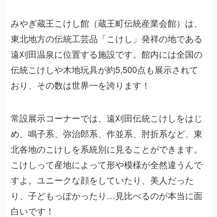
みやぎ蔵王こけし館（蔵王町伝統産業会館）は、
東北地方の伝統工芸品「こけし」発祥の地である
遠刈田温泉に位置する施設です。館内には全国の
伝統こけしや木地玩具が約5,500点も展示されて
おり、その数は世界一を誇ります！
常設展示コーナーでは、遠刈田伝統こけしをはじ
め、鳴子系、弥治郎系、作並系、肘折系など、東
北各地のこけしを系統別に見ることができます。
こけしって産地によって形や模様が全然違うんで
すよ。ユニークな顔をしていたり、美人だった
り、子どもっぽかったり…見比べるのが本当に面
白いです！