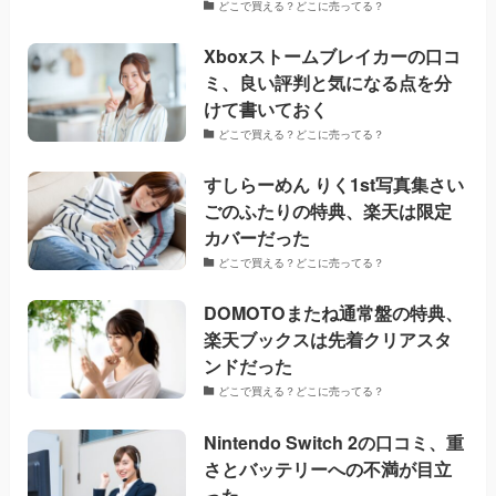
どこで買える？どこに売ってる？
Xboxストームブレイカーの口コ
ミ、良い評判と気になる点を分
けて書いておく
どこで買える？どこに売ってる？
すしらーめん りく1st写真集さい
ごのふたりの特典、楽天は限定
カバーだった
どこで買える？どこに売ってる？
DOMOTOまたね通常盤の特典、
楽天ブックスは先着クリアスタ
ンドだった
どこで買える？どこに売ってる？
Nintendo Switch 2の口コミ、重
さとバッテリーへの不満が目立
った