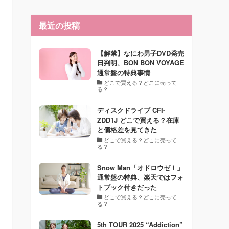
最近の投稿
【解禁】なにわ男子DVD発売
日判明、BON BON VOYAGE
通常盤の特典事情
どこで買える？どこに売って
る？
ディスクドライブ CFI-
ZDD1J どこで買える？在庫
と価格差を見てきた
どこで買える？どこに売って
る？
Snow Man「オドロウゼ！」
通常盤の特典、楽天ではフォ
トブック付きだった
どこで買える？どこに売って
る？
5th TOUR 2025 “Addiction”