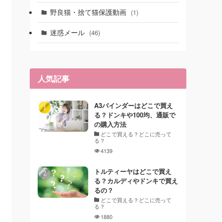
野良猫・捨て猫保護動画
(1)
迷惑メール
(46)
人気記事
A3バインダーはどこで買え
る？ドンキや100均、通販で
の購入方法
どこで買える？どこに売って
る？
4139
トルティーヤはどこで買え
る？カルディやドンキで買え
るの？
どこで買える？どこに売って
る？
1880