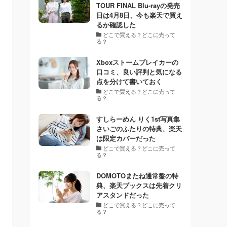
TOUR FINAL Blu-rayの発売
日は4月8日、今も楽天で買え
るか確認した
どこで買える？どこに売って
る？
Xboxストームブレイカーの
口コミ、良い評判と気になる
点を分けて書いておく
どこで買える？どこに売って
る？
すしらーめん りく1st写真集
さいごのふたりの特典、楽天
は限定カバーだった
どこで買える？どこに売って
る？
DOMOTOまたね通常盤の特
典、楽天ブックスは先着クリ
アスタンドだった
どこで買える？どこに売って
る？