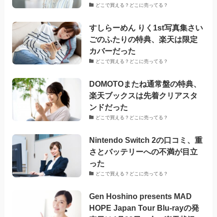
どこで買える？どこに売ってる？
すしらーめん りく1st写真集さい
ごのふたりの特典、楽天は限定
カバーだった
どこで買える？どこに売ってる？
DOMOTOまたね通常盤の特典、
楽天ブックスは先着クリアスタ
ンドだった
どこで買える？どこに売ってる？
Nintendo Switch 2の口コミ、重
さとバッテリーへの不満が目立
った
どこで買える？どこに売ってる？
Gen Hoshino presents MAD
HOPE Japan Tour Blu-rayの発