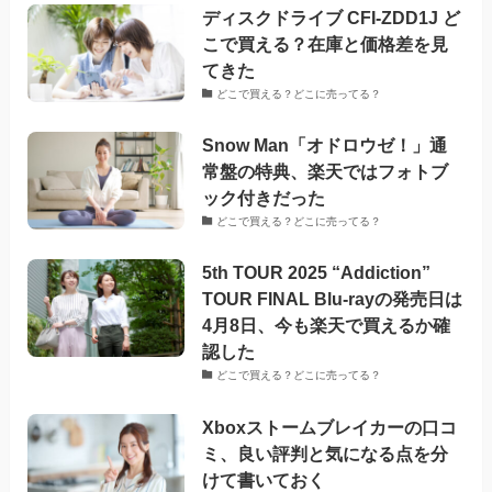
ディスクドライブ CFI-ZDD1J ど
こで買える？在庫と価格差を見
てきた
どこで買える？どこに売ってる？
Snow Man「オドロウゼ！」通
常盤の特典、楽天ではフォトブ
ック付きだった
どこで買える？どこに売ってる？
5th TOUR 2025 “Addiction”
TOUR FINAL Blu-rayの発売日は
4月8日、今も楽天で買えるか確
認した
どこで買える？どこに売ってる？
Xboxストームブレイカーの口コ
ミ、良い評判と気になる点を分
けて書いておく