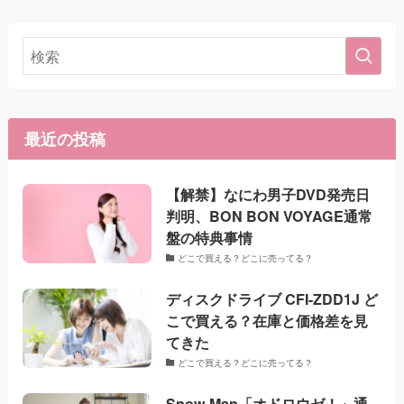
最近の投稿
【解禁】なにわ男子DVD発売日
判明、BON BON VOYAGE通常
盤の特典事情
どこで買える？どこに売ってる？
ディスクドライブ CFI-ZDD1J ど
こで買える？在庫と価格差を見
てきた
どこで買える？どこに売ってる？
Snow Man「オドロウゼ！」通