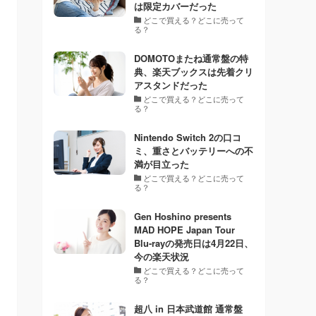
は限定カバーだった
どこで買える？どこに売って
る？
DOMOTOまたね通常盤の特
典、楽天ブックスは先着クリ
アスタンドだった
どこで買える？どこに売って
る？
Nintendo Switch 2の口コ
ミ、重さとバッテリーへの不
満が目立った
どこで買える？どこに売って
る？
Gen Hoshino presents
MAD HOPE Japan Tour
Blu-rayの発売日は4月22日、
今の楽天状況
どこで買える？どこに売って
る？
超八 in 日本武道館 通常盤