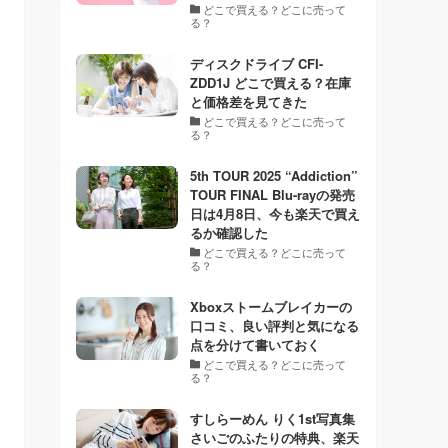
どこで買える？どこに売って
る？
ディスクドライブ CFI-
ZDD1J どこで買える？在庫
と価格差を見てきた
どこで買える？どこに売って
る？
5th TOUR 2025 “Addiction”
TOUR FINAL Blu-rayの発売
日は4月8日、今も楽天で買え
るか確認した
どこで買える？どこに売って
る？
Xboxストームブレイカーの
口コミ、良い評判と気になる
点を分けて書いておく
どこで買える？どこに売って
る？
すしらーめん りく1st写真集
さいごのふたりの特典、楽天