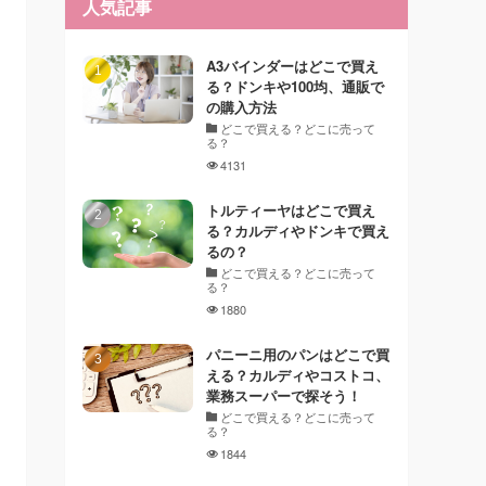
人気記事
A3バインダーはどこで買え
る？ドンキや100均、通販で
の購入方法
どこで買える？どこに売って
る？
4131
トルティーヤはどこで買え
る？カルディやドンキで買え
るの？
どこで買える？どこに売って
る？
1880
パニーニ用のパンはどこで買
える？カルディやコストコ、
業務スーパーで探そう！
どこで買える？どこに売って
る？
1844