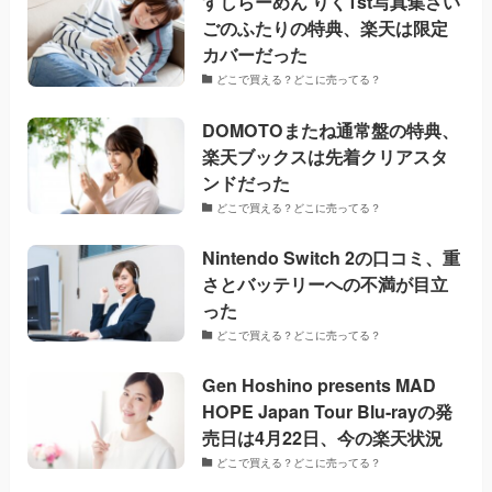
すしらーめん りく1st写真集さい
ごのふたりの特典、楽天は限定
カバーだった
どこで買える？どこに売ってる？
DOMOTOまたね通常盤の特典、
楽天ブックスは先着クリアスタ
ンドだった
どこで買える？どこに売ってる？
Nintendo Switch 2の口コミ、重
さとバッテリーへの不満が目立
った
どこで買える？どこに売ってる？
Gen Hoshino presents MAD
HOPE Japan Tour Blu-rayの発
売日は4月22日、今の楽天状況
どこで買える？どこに売ってる？