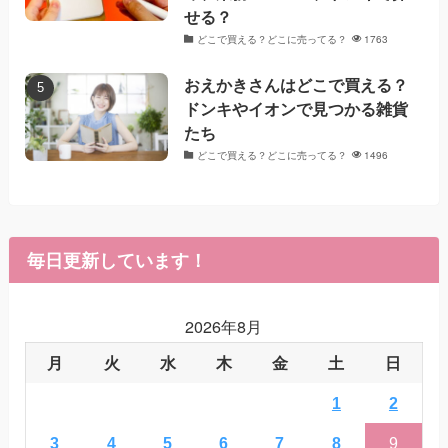
せる？
どこで買える？どこに売ってる？
1763
おえかきさんはどこで買える？
ドンキやイオンで見つかる雑貨
たち
どこで買える？どこに売ってる？
1496
毎日更新しています！
2026年8月
月
火
水
木
金
土
日
1
2
3
4
5
6
7
8
9