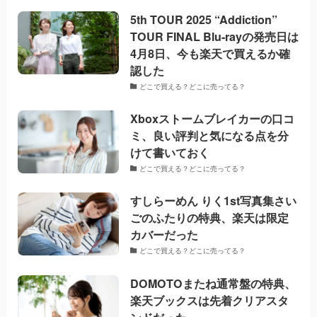
5th TOUR 2025 “Addiction”
TOUR FINAL Blu-rayの発売日は
4月8日、今も楽天で買えるか確
認した
どこで買える？どこに売ってる？
Xboxストームブレイカーの口コ
ミ、良い評判と気になる点を分
けて書いておく
どこで買える？どこに売ってる？
すしらーめん りく1st写真集さい
ごのふたりの特典、楽天は限定
カバーだった
どこで買える？どこに売ってる？
DOMOTOまたね通常盤の特典、
楽天ブックスは先着クリアスタ