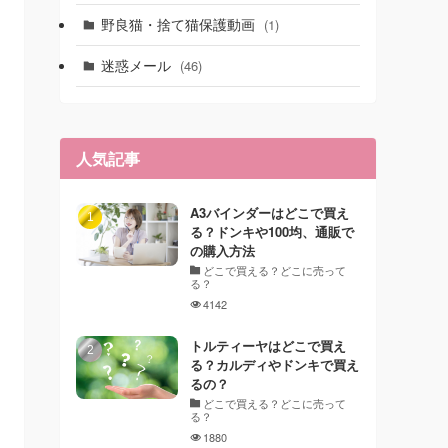
野良猫・捨て猫保護動画
(1)
迷惑メール
(46)
人気記事
A3バインダーはどこで買え
る？ドンキや100均、通販で
の購入方法
どこで買える？どこに売って
る？
4142
トルティーヤはどこで買え
る？カルディやドンキで買え
るの？
どこで買える？どこに売って
る？
1880