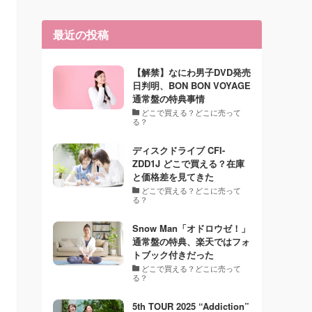
最近の投稿
【解禁】なにわ男子DVD発売
日判明、BON BON VOYAGE
通常盤の特典事情
どこで買える？どこに売って
る？
ディスクドライブ CFI-
ZDD1J どこで買える？在庫
と価格差を見てきた
どこで買える？どこに売って
る？
Snow Man「オドロウゼ！」
通常盤の特典、楽天ではフォ
トブック付きだった
どこで買える？どこに売って
る？
5th TOUR 2025 “Addiction”