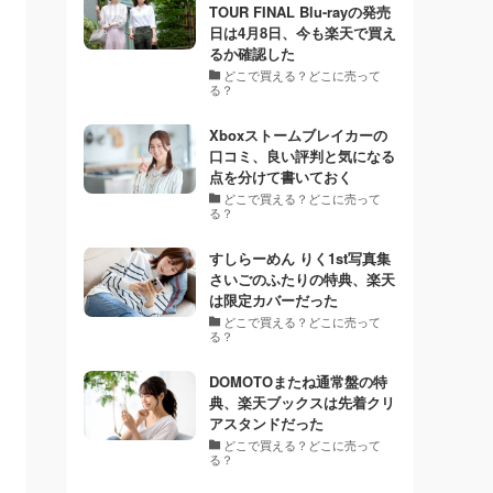
TOUR FINAL Blu-rayの発売
日は4月8日、今も楽天で買え
るか確認した
どこで買える？どこに売って
る？
Xboxストームブレイカーの
口コミ、良い評判と気になる
点を分けて書いておく
どこで買える？どこに売って
る？
すしらーめん りく1st写真集
さいごのふたりの特典、楽天
は限定カバーだった
どこで買える？どこに売って
る？
DOMOTOまたね通常盤の特
典、楽天ブックスは先着クリ
アスタンドだった
どこで買える？どこに売って
る？