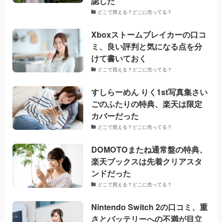
認した
どこで買える？どこに売ってる？
Xboxストームブレイカーの口コ
ミ、良い評判と気になる点を分
けて書いておく
どこで買える？どこに売ってる？
すしらーめん りく1st写真集さい
ごのふたりの特典、楽天は限定
カバーだった
どこで買える？どこに売ってる？
DOMOTOまたね通常盤の特典、
楽天ブックスは先着クリアスタ
ンドだった
どこで買える？どこに売ってる？
Nintendo Switch 2の口コミ、重
さとバッテリーへの不満が目立