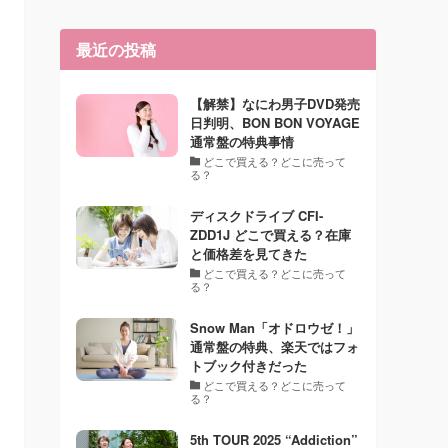
最近の投稿
【解禁】なにわ男子DVD発売
日判明、BON BON VOYAGE
通常盤の特典事情
どこで買える？どこに売って
る？
ディスクドライブ CFI-
ZDD1J どこで買える？在庫
と価格差を見てきた
どこで買える？どこに売って
る？
Snow Man「オドロウゼ！」
通常盤の特典、楽天ではフォ
トブック付きだった
どこで買える？どこに売って
る？
5th TOUR 2025 “Addiction”