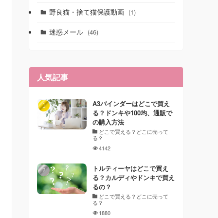
野良猫・捨て猫保護動画
(1)
迷惑メール
(46)
人気記事
A3バインダーはどこで買え
る？ドンキや100均、通販で
の購入方法
どこで買える？どこに売って
る？
4142
トルティーヤはどこで買え
る？カルディやドンキで買え
るの？
どこで買える？どこに売って
る？
1880