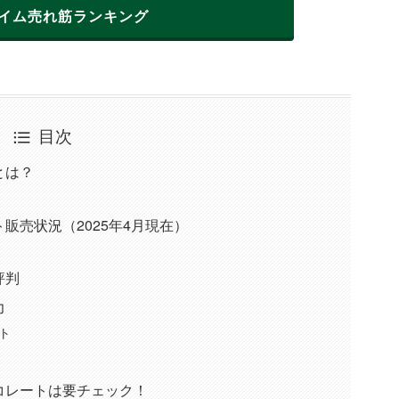
イム
売れ筋ランキング
目次
とは？
販売状況（2025年4月現在）
評判
力
ト
コレートは要チェック！