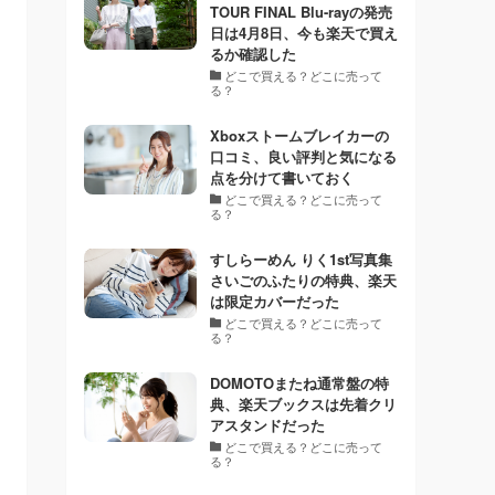
TOUR FINAL Blu-rayの発売
日は4月8日、今も楽天で買え
るか確認した
どこで買える？どこに売って
る？
Xboxストームブレイカーの
口コミ、良い評判と気になる
点を分けて書いておく
どこで買える？どこに売って
る？
すしらーめん りく1st写真集
さいごのふたりの特典、楽天
は限定カバーだった
どこで買える？どこに売って
る？
DOMOTOまたね通常盤の特
典、楽天ブックスは先着クリ
アスタンドだった
どこで買える？どこに売って
る？