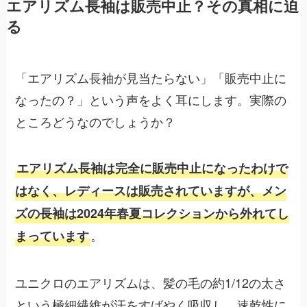
エアリズム長袖は販売中止？その真相に迫
る
「エアリズム長袖が見当たらない」「販売中止に
なったの？」という声をよく耳にします。実際の
ところどうなのでしょうか？
エアリズム長袖は完全に販売中止になったわけで
はなく、レディースは販売されていますが、メン
ズの長袖は2024年春夏コレクションから外れてし
。
まっています
ユニクロのエアリズムは、髪の毛の約1/12の太さ
という極細繊維が汗をすばやく吸収し、速乾性に