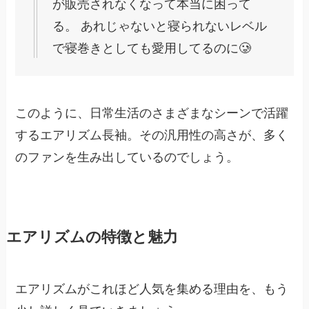
が販売されなくなって本当に困って
る。 あれじゃないと寝られないレベル
で寝巻きとしても愛用してるのに🥲
このように、日常生活のさまざまなシーンで活躍
するエアリズム長袖。その汎用性の高さが、多く
のファンを生み出しているのでしょう。
エアリズムの特徴と魅力
エアリズムがこれほど人気を集める理由を、もう