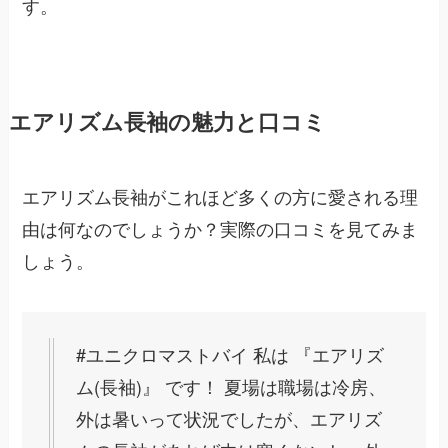
す。
エアリズム長袖の魅力と口コミ
エアリズム長袖がこれほど多くの方に愛される理
由は何なのでしょうか？実際の口コミを見てみま
しょう。
#ユニクロマストバイ 私は 『エアリズ
ム(長袖)』 です！ 夏場は職場は冷房、
外は暑いって状況でしたが、エアリズ