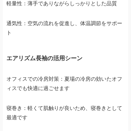
軽量性：薄手でありながらしっかりとした品質
通気性：空気の流れを促進し、体温調節をサポー
ト
エアリズム長袖の活用シーン
オフィスでの冷房対策：夏場の冷房の効いたオフ
ィスでも快適に過ごせます
寝巻き：軽くて肌触りが良いため、寝巻きとして
最適です