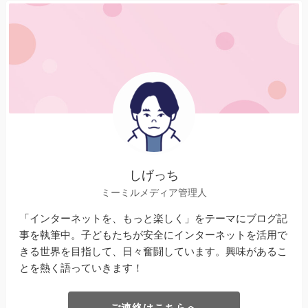
しげっち
ミーミルメディア管理人
「インターネットを、もっと楽しく」をテーマにブログ記
事を執筆中。子どもたちが安全にインターネットを活用で
きる世界を目指して、日々奮闘しています。興味があるこ
とを熱く語っていきます！
ご連絡はこちらへ