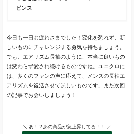
ビンス
今日も一日お疲れさまでした！変化を恐れず、新
しいものにチャレンジする勇気を持ちましょう。
でも、エアリズム長袖のように、本当に良いもの
は変わらず愛され続けるものですね。ユニクロに
は、多くのファンの声に応えて、メンズの長袖エ
アリズムを復活させてほしいものです。また次回
の記事でお会いしましょう！
＼ あ！？あの商品が急上昇してる！！ ／