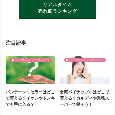
リアルタイム
売れ筋ランキング
注目記事
どこで買える？どこに売ってる？
どこで買える？どこに売ってる？
パンテーンミセラーはどこ
台湾パイナップルはどこで
で買える？イオンやドンキ
買える？カルディや業務ス
でも手に入る？
ーパーで探そう！