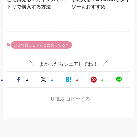
トリで購入する方法
ソーもおすすめ
どこで買える？どこに売ってる？
よかったらシェアしてね！
URLをコピーする