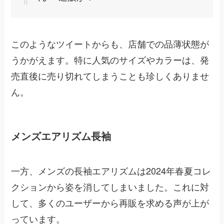
このようなツイートからも、店舗での品薄状態が
うかがえます。特に人気のサイズやカラーは、発
売直後に売り切れてしまうことも珍しくありませ
ん。
メンズエアリズム長袖
一方、メンズの長袖エアリズムは2024年春夏コレ
クションから姿を消してしまいました。これに対
して、多くのユーザーから再販を求める声が上が
っています。