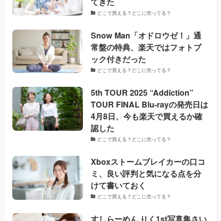
てきた
どこで買える？どこに売ってる？
Snow Man「オドロウゼ！」通
常盤の特典、楽天ではフォトブ
ック付きだった
どこで買える？どこに売ってる？
5th TOUR 2025 “Addiction”
TOUR FINAL Blu-rayの発売日は
4月8日、今も楽天で買えるか確
認した
どこで買える？どこに売ってる？
Xboxストームブレイカーの口コ
ミ、良い評判と気になる点を分
けて書いておく
どこで買える？どこに売ってる？
すしらーめん りく1st写真集さい