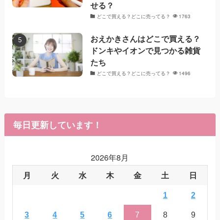
せる？
どこで買える？どこに売ってる？
1763
おえかきさんはどこで買える？
ドンキやイオンで見つかる雑貨
たち
どこで買える？どこに売ってる？
1496
毎日更新しています！
2026年8月
月
火
水
木
金
土
日
1
2
3
4
5
6
7
8
9