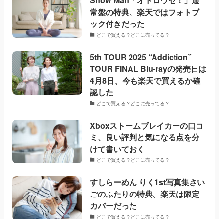
Snow Man「オドロウゼ！」通
常盤の特典、楽天ではフォトブ
ック付きだった
どこで買える？どこに売ってる？
5th TOUR 2025 “Addiction”
TOUR FINAL Blu-rayの発売日は
4月8日、今も楽天で買えるか確
認した
どこで買える？どこに売ってる？
Xboxストームブレイカーの口コ
ミ、良い評判と気になる点を分
けて書いておく
どこで買える？どこに売ってる？
すしらーめん りく1st写真集さい
ごのふたりの特典、楽天は限定
カバーだった
どこで買える？どこに売ってる？