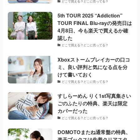
どこで買える？どこに売ってる？
5th TOUR 2025 “Addiction”
TOUR FINAL Blu-rayの発売日は
4月8日、今も楽天で買えるか確
認した
どこで買える？どこに売ってる？
Xboxストームブレイカーの口コ
ミ、良い評判と気になる点を分
けて書いておく
どこで買える？どこに売ってる？
すしらーめん りく1st写真集さい
ごのふたりの特典、楽天は限定
カバーだった
どこで買える？どこに売ってる？
DOMOTOまたね通常盤の特典、
楽天ブックスは先着クリアスタ