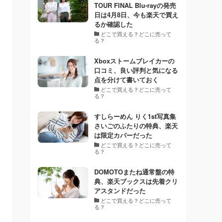
TOUR FINAL Blu-rayの発売
日は4月8日、今も楽天で買え
るか確認した
どこで買える？どこに売って
る？
Xboxストームブレイカーの
口コミ、良い評判と気になる
点を分けて書いておく
どこで買える？どこに売って
る？
すしらーめん りく1st写真集
さいごのふたりの特典、楽天
は限定カバーだった
どこで買える？どこに売って
る？
DOMOTOまたね通常盤の特
典、楽天ブックスは先着クリ
アスタンドだった
どこで買える？どこに売って
る？