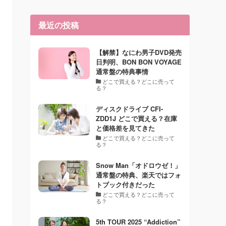
最近の投稿
【解禁】なにわ男子DVD発売
日判明、BON BON VOYAGE
通常盤の特典事情
どこで買える？どこに売って
る？
ディスクドライブ CFI-
ZDD1J どこで買える？在庫
と価格差を見てきた
どこで買える？どこに売って
る？
Snow Man「オドロウゼ！」
通常盤の特典、楽天ではフォ
トブック付きだった
どこで買える？どこに売って
る？
5th TOUR 2025 “Addiction”