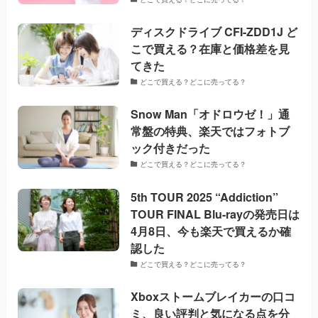
ディスクドライブ CFI-ZDD1J ど
こで買える？在庫と価格差を見
てきた
どこで買える？どこに売ってる？
Snow Man「オドロウゼ！」通
常盤の特典、楽天ではフォトブ
ック付きだった
どこで買える？どこに売ってる？
5th TOUR 2025 “Addiction”
TOUR FINAL Blu-rayの発売日は
4月8日、今も楽天で買えるか確
認した
どこで買える？どこに売ってる？
Xboxストームブレイカーの口コ
ミ、良い評判と気になる点を分