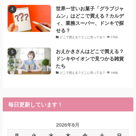
世界一甘いお菓子「グラブジャ
ムン」はどこで買える？カルデ
ィ、業務スーパー、ドンキで探
せる？
どこで買える？どこに売ってる？
1763
おえかきさんはどこで買える？
ドンキやイオンで見つかる雑貨
たち
どこで買える？どこに売ってる？
1496
毎日更新しています！
2026年8月
月
火
水
木
金
土
日