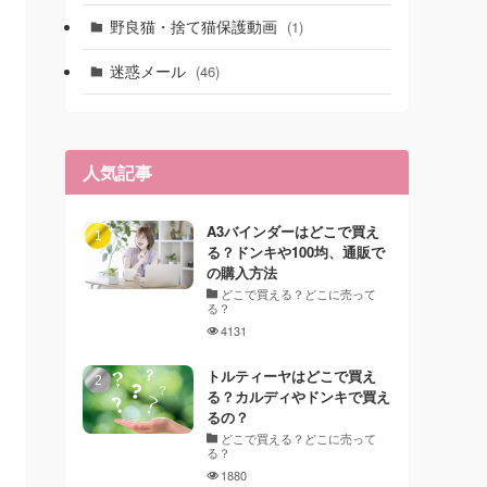
野良猫・捨て猫保護動画
(1)
迷惑メール
(46)
人気記事
A3バインダーはどこで買え
る？ドンキや100均、通販で
の購入方法
どこで買える？どこに売って
る？
4131
トルティーヤはどこで買え
る？カルディやドンキで買え
るの？
どこで買える？どこに売って
る？
1880