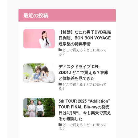
最近の投稿
【解禁】なにわ男子DVD発売
日判明、BON BON VOYAGE
通常盤の特典事情
どこで買える？どこに売って
る？
ディスクドライブ CFI-
ZDD1J どこで買える？在庫
と価格差を見てきた
どこで買える？どこに売って
る？
5th TOUR 2025 “Addiction”
TOUR FINAL Blu-rayの発売
日は4月8日、今も楽天で買え
るか確認した
どこで買える？どこに売って
る？