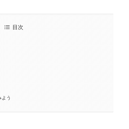
目次
みよう