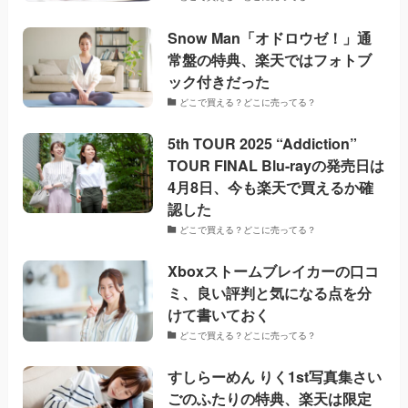
Snow Man「オドロウゼ！」通
常盤の特典、楽天ではフォトブ
ック付きだった
どこで買える？どこに売ってる？
5th TOUR 2025 “Addiction”
TOUR FINAL Blu-rayの発売日は
4月8日、今も楽天で買えるか確
認した
どこで買える？どこに売ってる？
Xboxストームブレイカーの口コ
ミ、良い評判と気になる点を分
けて書いておく
どこで買える？どこに売ってる？
すしらーめん りく1st写真集さい
ごのふたりの特典、楽天は限定