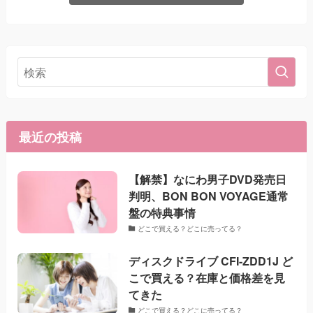
最近の投稿
【解禁】なにわ男子DVD発売日
判明、BON BON VOYAGE通常
盤の特典事情
どこで買える？どこに売ってる？
ディスクドライブ CFI-ZDD1J ど
こで買える？在庫と価格差を見
てきた
どこで買える？どこに売ってる？