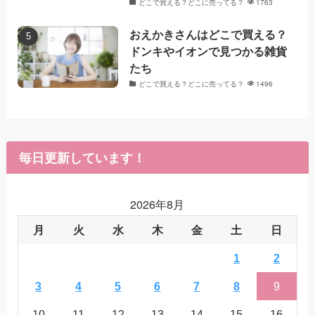
どこで買える？どこに売ってる？
1763
おえかきさんはどこで買える？
ドンキやイオンで見つかる雑貨
たち
どこで買える？どこに売ってる？
1496
毎日更新しています！
2026年8月
月
火
水
木
金
土
日
1
2
3
4
5
6
7
8
9
10
11
12
13
14
15
16