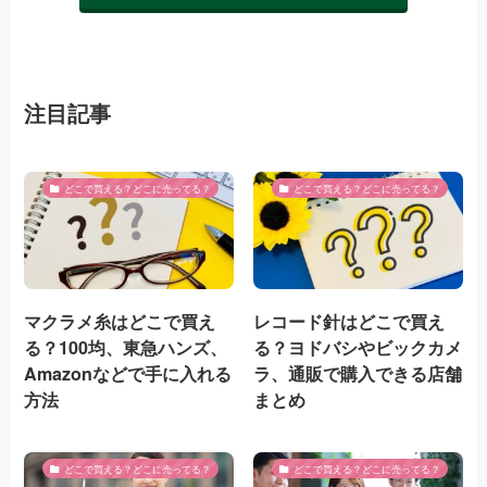
注目記事
どこで買える？どこに売ってる？
どこで買える？どこに売ってる？
マクラメ糸はどこで買え
レコード針はどこで買え
る？100均、東急ハンズ、
る？ヨドバシやビックカメ
Amazonなどで手に入れる
ラ、通販で購入できる店舗
方法
まとめ
どこで買える？どこに売ってる？
どこで買える？どこに売ってる？