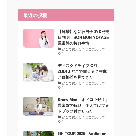
最近の投稿
【解禁】なにわ男子DVD発売
日判明、BON BON VOYAGE
通常盤の特典事情
どこで買える？どこに売って
る？
ディスクドライブ CFI-
ZDD1J どこで買える？在庫
と価格差を見てきた
どこで買える？どこに売って
る？
Snow Man「オドロウゼ！」
通常盤の特典、楽天ではフォ
トブック付きだった
どこで買える？どこに売って
る？
5th TOUR 2025 “Addiction”