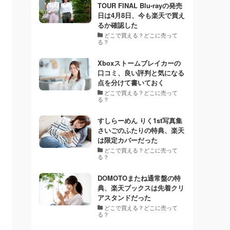
TOUR FINAL Blu-rayの発売
日は4月8日、今も楽天で買え
るか確認した
どこで買える？どこに売って
る？
Xboxストームブレイカーの
口コミ、良い評判と気になる
点を分けて書いておく
どこで買える？どこに売って
る？
すしらーめん りく1st写真集
さいごのふたりの特典、楽天
は限定カバーだった
どこで買える？どこに売って
る？
DOMOTOまたね通常盤の特
典、楽天ブックスは先着クリ
アスタンドだった
どこで買える？どこに売って
る？