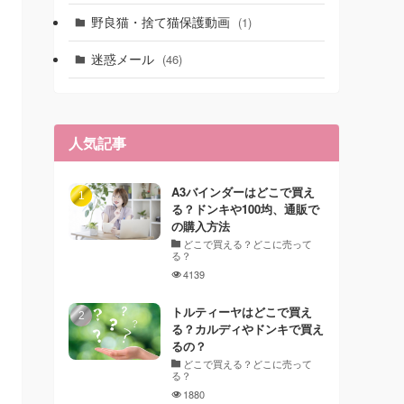
野良猫・捨て猫保護動画
(1)
迷惑メール
(46)
人気記事
A3バインダーはどこで買え
る？ドンキや100均、通販で
の購入方法
どこで買える？どこに売って
る？
4139
トルティーヤはどこで買え
る？カルディやドンキで買え
るの？
どこで買える？どこに売って
る？
1880